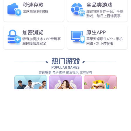
提标改造服务
针对项目水质新的变化，4008云顶集团技术增配新功能系
统，通过项目的提标改造，增加项目整体处理能力和效率，
降低项目运营成本，提升产水水质，保障达标排放。
典型案例